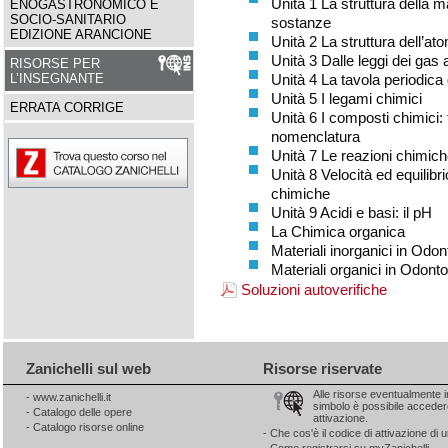
Unità 1 La struttura della m
ENOGASTRONOMICO E
SOCIO-SANITARIO
sostanze
EDIZIONE ARANCIONE
Unità 2 La struttura dell’at
Unità 3 Dalle leggi dei gas 
RISORSE PER
Unità 4 La tavola periodica 
L’INSEGNANTE
Unità 5 I legami chimici
ERRATA CORRIGE
Unità 6 I composti chimici:
nomenclatura
Unità 7 Le reazioni chimic
Unità 8 Velocità ed equilibri
chimiche
Unità 9 Acidi e basi: il pH
La Chimica organica
Materiali inorganici in Odo
Materiali organici in Odont
Soluzioni autoverifiche
Zanichelli sul web
Risorse riservate
Alle risorse eventualmente 
-
www.zanichelli.it
simbolo è possibile accedere
-
Catalogo delle opere
attivazione.
-
Catalogo risorse online
-
Che cos'è il codice di attivazione di u
-
Come registrarsi su myZanichelli