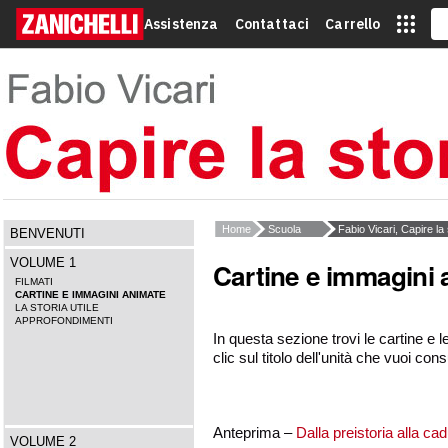
Assistenza
Contattaci
Carrello
Home
Scuola
Fabio Vicari, Capire la 
BENVENUTI
VOLUME 1
Cartine e immagini
FILMATI
CARTINE E IMMAGINI ANIMATE
LA STORIA UTILE
APPROFONDIMENTI
In questa sezione trovi le cartine e
clic sul titolo dell'unità che vuoi cons
Anteprima –
Dalla preistoria alla c
VOLUME 2