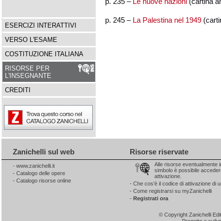
p. 235 –
Le nuove nazioni
(cartina a
p. 245 –
La Palestina nel 1949
(cart
ESERCIZI INTERATTIVI
VERSO L'ESAME
COSTITUZIONE ITALIANA
RISORSE PER
L'INSEGNANTE
CREDITI
Zanichelli sul web
Risorse riservate
Alle risorse eventualmente 
-
www.zanichelli.it
simbolo è possibile accedere
-
Catalogo delle opere
attivazione.
-
Catalogo risorse online
-
Che cos'è il codice di attivazione di u
-
Come registrarsi su myZanichelli
-
Registrati ora
© Copyright Zanichelli Ed