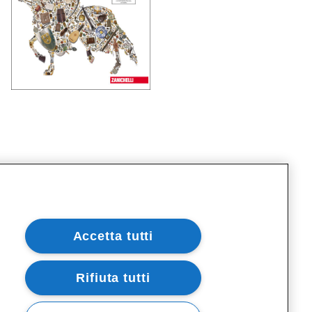
r l'insegnante
 risorse eventualmente indicate con questo
Accetta tutti
olo può accedere solo chi insegna.
me registrarsi come insegnante su
a
Rifiuta tutti