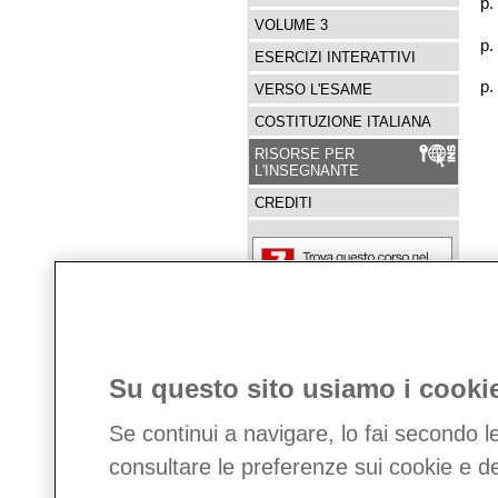
p.
VOLUME 3
p.
ESERCIZI INTERATTIVI
p.
VERSO L'ESAME
COSTITUZIONE ITALIANA
RISORSE PER
L'INSEGNANTE
CREDITI
Zanichelli sul web
-
www.zanichelli.it
Su questo sito usiamo i cooki
-
Catalogo delle opere
-
Catalogo risorse online
Se continui a navigare, lo fai secondo l
consultare le preferenze sui cookie e de