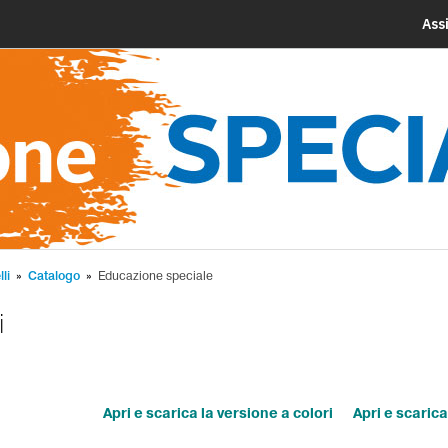
Ass
li
»
Catalogo
»
Educazione speciale
i
Apri e scarica la versione a colori
Apri e scarica