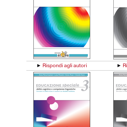
►
Rispondi agli autori
►
R