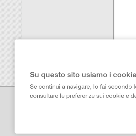
Su questo sito usiamo i cookie
Se continui a navigare, lo fai secondo 
Risorse riservate
consultare le preferenze sui cookie e de
Alle risorse eventualmente indicate con questo simbolo è
attivazione.
-
Che cos'è il codice di attivazione di un libro
-
Come registrarsi su myZanichelli
Registrati ora
-