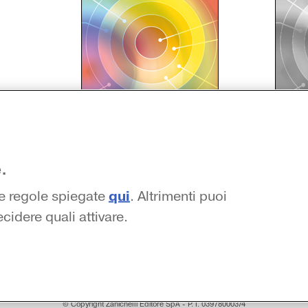
►
Rispondi agli autori
►
R
.
qui
le regole spiegate
. Altrimenti puoi
cidere quali attivare.
Risorse insegnante
 possibile accedere solo con il codice di
Alle risorse eventualmente indi
-
Come registrarsi come insegn
Registrati ora
-
© Copyright Zanichelli Editore SpA - P. I. 03978000374