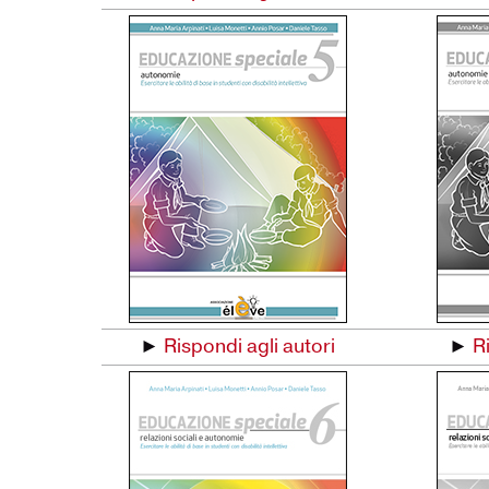
►
Rispondi agli autori
►
R