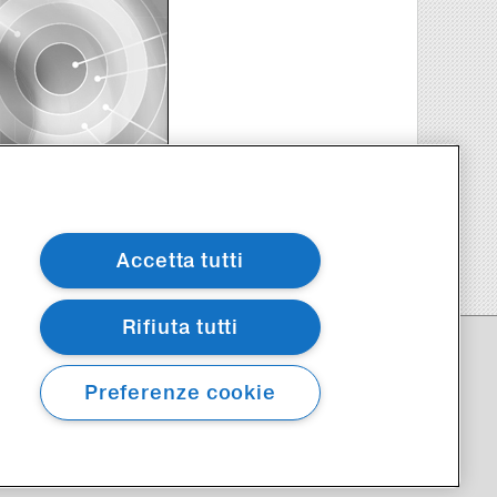
ispondi agli autori
Accetta tutti
Rifiuta tutti
cate con questo simbolo può accedere solo chi insegna.
Preferenze cookie
ante su myZanichelli