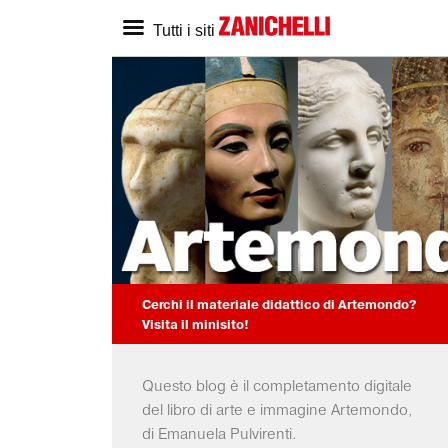
Tutti i siti
ZANICHELLI.it
SCUOLA
Home zanichelli.it
Home scuola
Ricerca in catalogo
Catalogo scuola
Contatti
Bisogni Educativi Spe
(BES)
Formazione docenti
Cerchi il materiale didattico di Artemondo?
Visita il minisito!
Questo blog è il completamento digitale
SEGUICI SU
YouTube
del libro di arte e immagine Artemondo,
di Emanuela Pulvirenti.