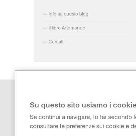
Info su questo blog
Il libro Artemondo
Contatti
Chi
Su questo sito usiamo i cookie
Cont
Zanichelli editore S.p.A.
via Irnerio 34, 40126 Bologna
my.z
Se continui a navigare, lo fai secondo 
Fax 051- 249.782 / 293.224
Fili
Tel. 051- 293.111 / 245.024
consultare le preferenze sui cookie e de
Partita IVA 03978000374
Acq