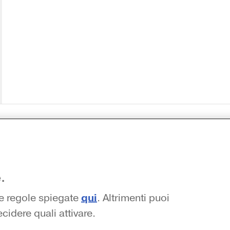
 siamo
.
atti e recapiti
anichelli.it
qui
le regole spiegate
. Altrimenti puoi
ali e agenzie
cidere quali attivare.
uisti: informazioni precontrattuali