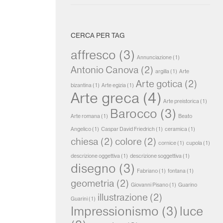
CERCA PER TAG
affresco
(3)
Annunciazione
(1)
Antonio Canova
(2)
argilla
(1)
Arte
Arte gotica
(2)
bizantina
(1)
Arte egizia
(1)
Arte greca
(4)
Arte preistorica
(1)
Barocco
(3)
Arte romana
(1)
Beato
Angelico
(1)
Caspar David Friedrich
(1)
ceramica
(1)
chiesa
(2)
colore
(2)
cornice
(1)
cupola
(1)
descrizione oggettiva
(1)
descrizione soggettiva
(1)
disegno
(3)
Fabriano
(1)
fontana
(1)
geometria
(2)
Giovanni Pisano
(1)
Guarino
illustrazione
(2)
Guarini
(1)
Impressionismo
(3)
luce