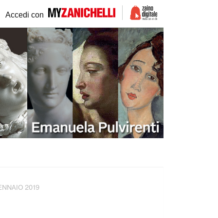
Accedi con
IONARI
ALTRI SETTORI
 dizionari
Giuridico
logo dizionari
Manuali e saggi
nari digitali
Medico professionale
onari Più
ENNAIO 2019