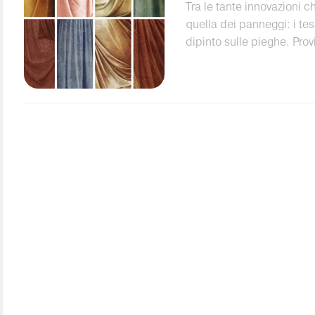
Tra le tante innovazioni c
quella dei panneggi: i tes
dipinto sulle pieghe. Pro