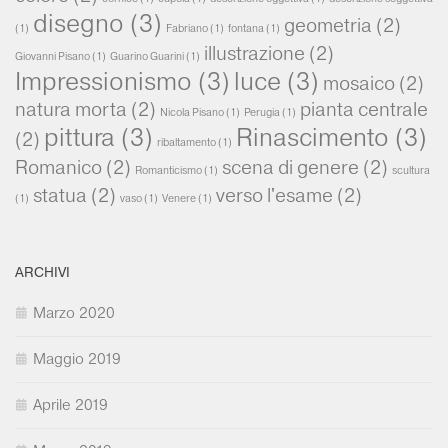
disegno
(3)
geometria
(2)
(1)
Fabriano
(1)
fontana
(1)
illustrazione
(2)
Giovanni Pisano
(1)
Guarino Guarini
(1)
Impressionismo
(3)
luce
(3)
mosaico
(2)
natura morta
(2)
pianta centrale
Nicola Pisano
(1)
Perugia
(1)
pittura
(3)
Rinascimento
(3)
(2)
ribaltamento
(1)
Romanico
(2)
scena di genere
(2)
Romanticismo
(1)
scultura
statua
(2)
verso l'esame
(2)
(1)
vaso
(1)
Venere
(1)
ARCHIVI
Marzo 2020
Maggio 2019
Aprile 2019