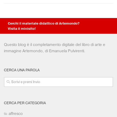
Collezioni Università
Facebook
Twitter
Cerchi il materiale didattico di Artemondo?
Instagram
Visita il minisito!
Instagram scuola
Mail
Questo blog è il completamento digitale del libro di arte e
immagine Artemondo, di Emanuela Pulvirenti.
CERCA UNA PAROLA
CERCA PER CATEGORIA
affresco