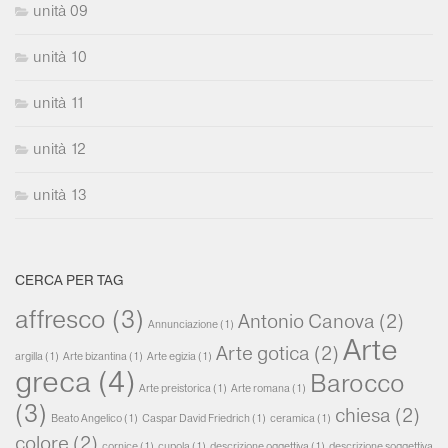
unità 09
unità 10
unità 11
unità 12
unità 13
CERCA PER TAG
affresco
(3)
Antonio Canova
(2)
Annunciazione
(1)
Arte
Arte gotica
(2)
argilla
(1)
Arte bizantina
(1)
Arte egizia
(1)
greca
(4)
Barocco
Arte preistorica
(1)
Arte romana
(1)
(3)
chiesa
(2)
Beato Angelico
(1)
Caspar David Friedrich
(1)
ceramica
(1)
colore
(2)
cornice
(1)
cupola
(1)
descrizione oggettiva
(1)
descrizione soggettiva