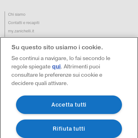
Chi siamo
Contatti e recapiti
my.zanichelli.it
Filiali e agenzie
Su questo sito usiamo i cookie.
Acquisti: informazioni precontrattuali
Area stampa
Se continui a navigare, lo fai secondo le
Privacy
qui
regole spiegate
. Altrimenti puoi
consultare le preferenze sui cookie e
decidere quali attivare.
Accetta tutti
Rifiuta tutti