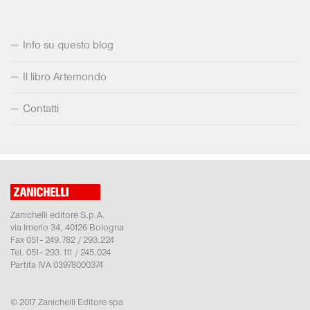
Info su questo blog
Il libro Artemondo
Contatti
Zanichelli editore S.p.A.
via Irnerio 34, 40126 Bologna
Fax 051- 249.782 / 293.224
Tel. 051- 293.111 / 245.024
Partita IVA 03978000374
© 2017 Zanichelli Editore spa