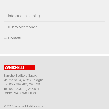
Info su questo blog
Il libro Artemondo
Contatti
Zanichelli editore S.p.A.
via Irnerio 34, 40126 Bologna
Fax 051- 249.782 / 293.224
Tel. 051- 293.111 / 245.024
Partita IVA 03978000374
© 2017 Zanichelli Editore spa