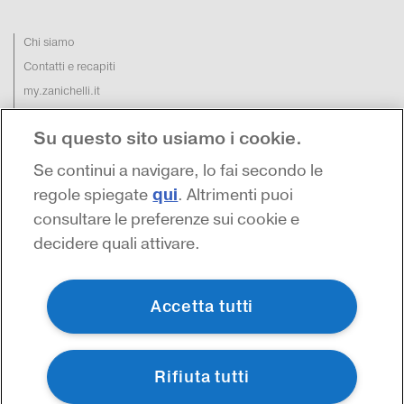
Chi siamo
Contatti e recapiti
my.zanichelli.it
Filiali e agenzie
Su questo sito usiamo i cookie.
Acquisti: informazioni precontrattuali
Area stampa
Se continui a navigare, lo fai secondo le
Privacy
qui
regole spiegate
. Altrimenti puoi
consultare le preferenze sui cookie e
decidere quali attivare.
Accetta tutti
Rifiuta tutti