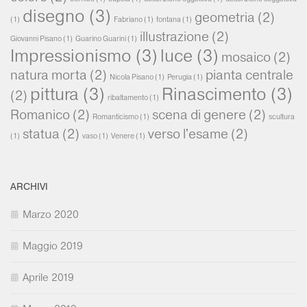
disegno
(3)
geometria
(2)
(1)
Fabriano
(1)
fontana
(1)
illustrazione
(2)
Giovanni Pisano
(1)
Guarino Guarini
(1)
Impressionismo
(3)
luce
(3)
mosaico
(2)
natura morta
(2)
pianta centrale
Nicola Pisano
(1)
Perugia
(1)
pittura
(3)
Rinascimento
(3)
(2)
ribaltamento
(1)
Romanico
(2)
scena di genere
(2)
Romanticismo
(1)
scultura
statua
(2)
verso l'esame
(2)
(1)
vaso
(1)
Venere
(1)
ARCHIVI
Marzo 2020
Maggio 2019
Aprile 2019