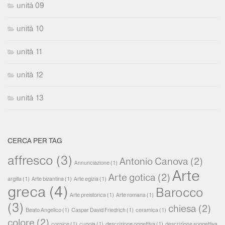
unità 09
unità 10
unità 11
unità 12
unità 13
CERCA PER TAG
affresco
(3)
Antonio Canova
(2)
Annunciazione
(1)
Arte
Arte gotica
(2)
argilla
(1)
Arte bizantina
(1)
Arte egizia
(1)
greca
(4)
Barocco
Arte preistorica
(1)
Arte romana
(1)
(3)
chiesa
(2)
Beato Angelico
(1)
Caspar David Friedrich
(1)
ceramica
(1)
colore
(2)
cornice
(1)
cupola
(1)
descrizione oggettiva
(1)
descrizione soggettiva