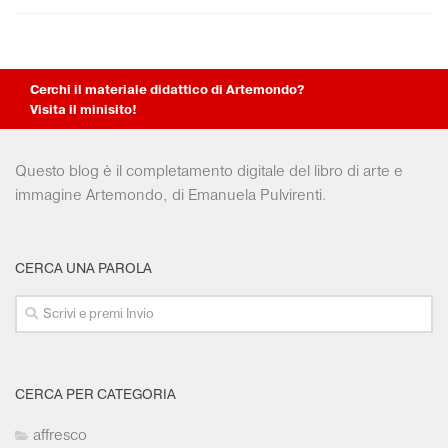
Collezioni Università
Facebook
Twitter
Cerchi il materiale didattico di Artemondo?
Instagram
Visita il minisito!
Instagram scuola
Mail
Questo blog è il completamento digitale del libro di arte e
immagine Artemondo, di Emanuela Pulvirenti.
CERCA UNA PAROLA
CERCA PER CATEGORIA
affresco