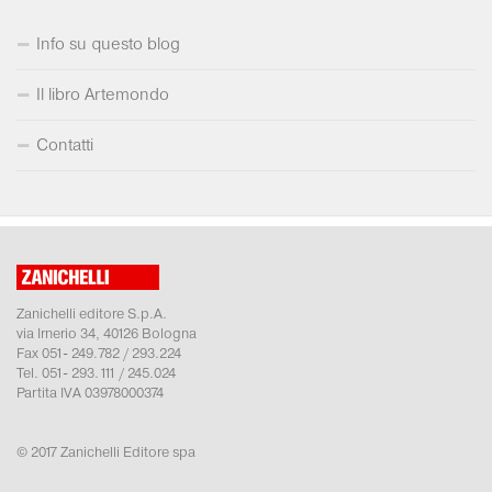
Info su questo blog
Il libro Artemondo
Contatti
Zanichelli editore S.p.A.
via Irnerio 34, 40126 Bologna
Fax 051- 249.782 / 293.224
Tel. 051- 293.111 / 245.024
Partita IVA 03978000374
© 2017 Zanichelli Editore spa