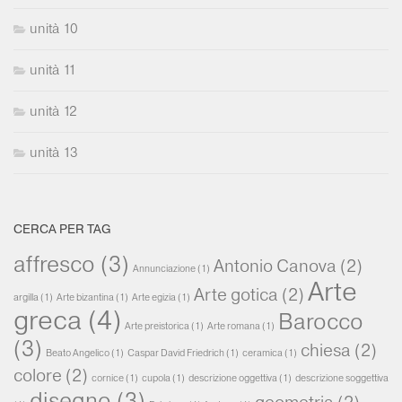
unità 10
unità 11
unità 12
unità 13
CERCA PER TAG
affresco
(3)
Antonio Canova
(2)
Annunciazione
(1)
Arte
Arte gotica
(2)
argilla
(1)
Arte bizantina
(1)
Arte egizia
(1)
greca
(4)
Barocco
Arte preistorica
(1)
Arte romana
(1)
(3)
chiesa
(2)
Beato Angelico
(1)
Caspar David Friedrich
(1)
ceramica
(1)
colore
(2)
cornice
(1)
cupola
(1)
descrizione oggettiva
(1)
descrizione soggettiva
disegno
(3)