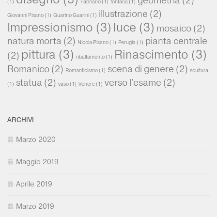
geometria
(2)
(1)
Fabriano
(1)
fontana
(1)
illustrazione
(2)
Giovanni Pisano
(1)
Guarino Guarini
(1)
Impressionismo
(3)
luce
(3)
mosaico
(2)
natura morta
(2)
pianta centrale
Nicola Pisano
(1)
Perugia
(1)
pittura
(3)
Rinascimento
(3)
(2)
ribaltamento
(1)
Romanico
(2)
scena di genere
(2)
Romanticismo
(1)
scultura
statua
(2)
verso l'esame
(2)
(1)
vaso
(1)
Venere
(1)
ARCHIVI
Marzo 2020
Maggio 2019
Aprile 2019
Marzo 2019