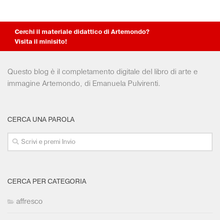
Collezioni Università
Facebook
Twitter
Cerchi il materiale didattico di Artemondo?
Visita il minisito!
Instagram
Instagram scuola
Questo blog è il completamento digitale del libro di arte e
Mail
immagine Artemondo, di Emanuela Pulvirenti.
CERCA UNA PAROLA
CERCA PER CATEGORIA
affresco