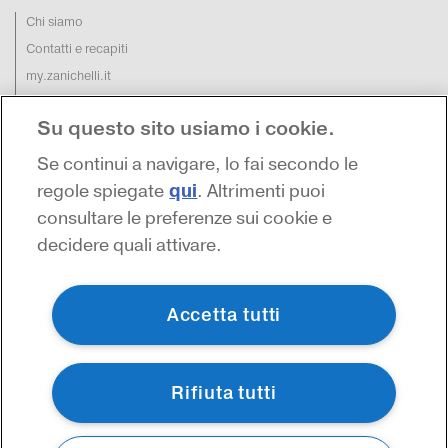
Chi siamo
Contatti e recapiti
my.zanichelli.it
Filiali e agenzie
Su questo sito usiamo i cookie.
Acquisti: informazioni precontrattuali
Area stampa
Se continui a navigare, lo fai secondo le
Privacy
qui
regole spiegate
. Altrimenti puoi
consultare le preferenze sui cookie e
decidere quali attivare.
Accetta tutti
Rifiuta tutti