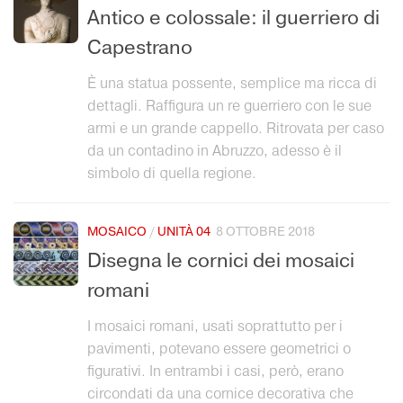
Collezioni Università
Antico e colossale: il guerriero di
Facebook
Capestrano
Twitter
È una statua possente, semplice ma ricca di
Instagram
dettagli. Raffigura un re guerriero con le sue
Instagram scuola
armi e un grande cappello. Ritrovata per caso
Mail
da un contadino in Abruzzo, adesso è il
simbolo di quella regione.
MOSAICO
/
UNITÀ 04
8 OTTOBRE 2018
Disegna le cornici dei mosaici
romani
I mosaici romani, usati soprattutto per i
pavimenti, potevano essere geometrici o
figurativi. In entrambi i casi, però, erano
circondati da una cornice decorativa che