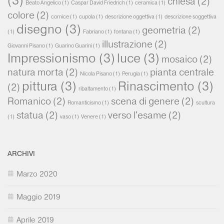
chiesa
(2)
Beato Angelico
(1)
Caspar David Friedrich
(1)
ceramica
(1)
colore
(2)
cornice
(1)
cupola
(1)
descrizione oggettiva
(1)
descrizione soggettiva
disegno
(3)
geometria
(2)
(1)
Fabriano
(1)
fontana
(1)
illustrazione
(2)
Giovanni Pisano
(1)
Guarino Guarini
(1)
Impressionismo
(3)
luce
(3)
mosaico
(2)
natura morta
(2)
pianta centrale
Nicola Pisano
(1)
Perugia
(1)
pittura
(3)
Rinascimento
(3)
(2)
ribaltamento
(1)
Romanico
(2)
scena di genere
(2)
Romanticismo
(1)
scultura
statua
(2)
verso l'esame
(2)
(1)
vaso
(1)
Venere
(1)
ARCHIVI
Marzo 2020
Maggio 2019
Aprile 2019