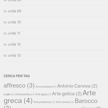
unità 09
unità 10
unità 11
unità 12
unità 13
CERCA PER TAG
affresco
(3)
Antonio Canova
(2)
Annunciazione
(1)
Arte
Arte gotica
(2)
argilla
(1)
Arte bizantina
(1)
Arte egizia
(1)
greca
(4)
Barocco
Arte preistorica
(1)
Arte romana
(1)
(3)