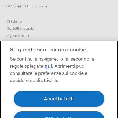
© 2017 Zanichelli Editore spa
Chi siamo
Contatti e recapiti
my.zanichelli.it
Filiali e agenzie
Su questo sito usiamo i cookie.
Acquisti: informazioni precontrattuali
Area stampa
Se continui a navigare, lo fai secondo le
Privacy
qui
regole spiegate
. Altrimenti puoi
consultare le preferenze sui cookie e
decidere quali attivare.
Accetta tutti