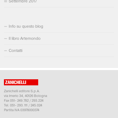
Settembre 2017
Info su questo blog
Il libro Artemondo
Contatti
Zanichelli editore S.p.A.
via Irnerio 34, 40126 Bologna
Fax 051- 249.782 / 293.224
Tel. 051- 293.111 / 245.024
Partita IVA 03978000374